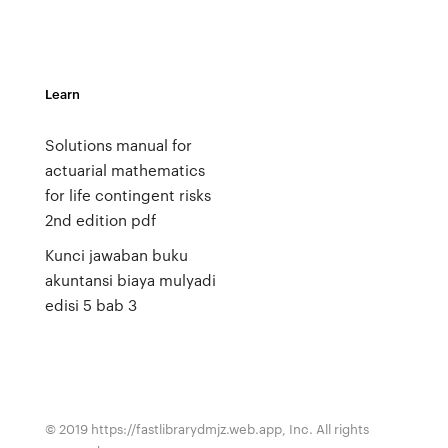
Learn
Solutions manual for
actuarial mathematics
for life contingent risks
2nd edition pdf
Kunci jawaban buku
akuntansi biaya mulyadi
edisi 5 bab 3
© 2019 https://fastlibrarydmjz.web.app, Inc. All rights