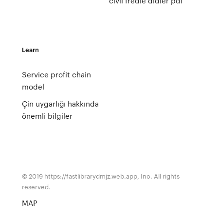
civil fredie didier pdf
Learn
Service profit chain
model
Çin uygarlığı hakkında
önemli bilgiler
© 2019 https://fastlibrarydmjz.web.app, Inc. All rights
reserved.
MAP