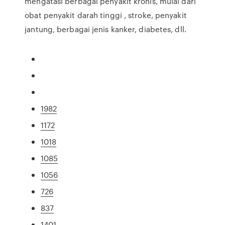
mengatasi berbagai penyakit kronis, mulai dari
obat penyakit darah tinggi , stroke, penyakit
jantung, berbagai jenis kanker, diabetes, dll.
1982
1172
1018
1085
1056
726
837
1401