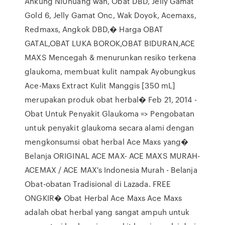
Ankung NIUhuang wan, Obat DBD, Jelly Gamat
Gold 6, Jelly Gamat Onc, Wak Doyok, Acemaxs,
Redmaxs, Angkok DBD,� Harga OBAT
GATAL,OBAT LUKA BOROK,OBAT BIDURAN,ACE
MAXS Mencegah & menurunkan resiko terkena
glaukoma, membuat kulit nampak Ayobungkus
Ace-Maxs Extract Kulit Manggis [350 mL]
merupakan produk obat herbal� Feb 21, 2014 -
Obat Untuk Penyakit Glaukoma => Pengobatan
untuk penyakit glaukoma secara alami dengan
mengkonsumsi obat herbal Ace Maxs yang�
Belanja ORIGINAL ACE MAX- ACE MAXS MURAH-
ACEMAX / ACE MAX's Indonesia Murah - Belanja
Obat-obatan Tradisional di Lazada. FREE
ONGKIR� Obat Herbal Ace Maxs Ace Maxs
adalah obat herbal yang sangat ampuh untuk