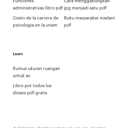
Funciones
Cara menggabungkan
administrativas libro pdf
jpg menjadi satu pdf
Costo de la carrera de
Buku masyarakat madani
psicologia en la unam
pdf
Learn
Rumus ukuran ruangan
untuk ac
Libro por todos los
dioses pdf gratis
© 2019 https://fastlibrarydmjz.web.app, Inc. All rights